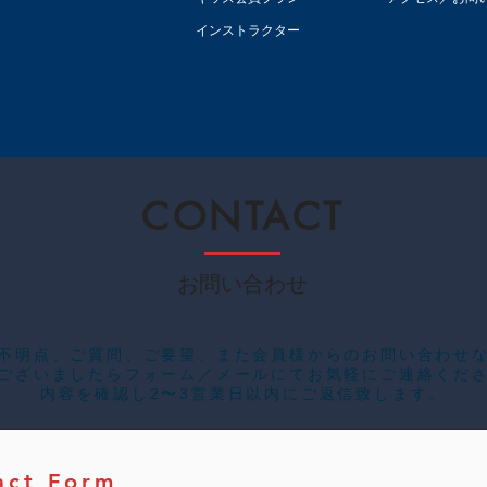
休講とさせていただきます。急な
お知らせとなり大変ご迷惑を
インストラクター
CONTACT
お問い合わせ
ご不明点、ご質問、ご要望、また会員様からのお問い合わせ
ございましたらフォーム／メールにてお気軽にご連絡くだ
内容を確認し2〜3営業日以内にご返信致します。
act Form