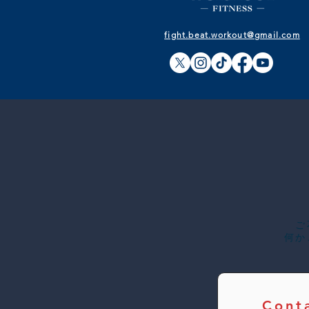
fight.beat.workout@gmail.com
​
何か
Cont