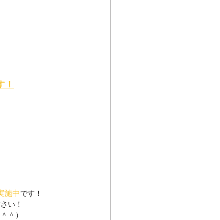
す！
！
実施中
です！
ださい！
（＾＾）