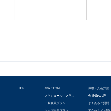
⚠️重要⚠️6月3日(水)10時〜14
時台風による臨時休館のお知
らせ
平素よりFIGHT BEAT
WORKOUTをご愛顧いただき、
誠にありがとうございます。 本
日6月3日(水)、台風6号が関東地
5月
方に接近するとの予報が出ており
洋祐
ます。 それに伴い、会員の皆様
催！
およびインストラクターの安全を
最優先に考慮し、 本日10:00〜
TOP
about GYM
体験・入会方法
14:00の間、両スタジオを臨時休
スケジュール・クラス
会員様のお声
館とさせていただきます。 つき
一般会員プラン
よくあるご質問
ましては、当該時間帯のクラスを
キッズ会員プラン
アクセス／お問