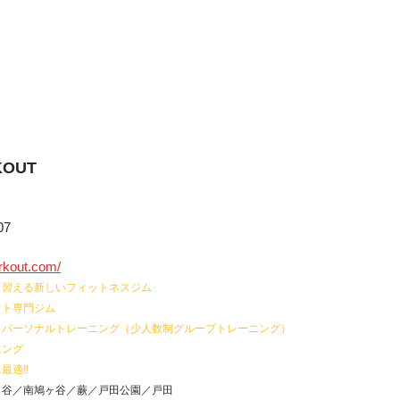
KOUT
7​
orkout.com/
も習える新しいフィットネスジム
ット専門ジム
ミパーソナルトレーニング（少人数制グループトレーニング）
ニング
最適‼
ヶ谷／南鳩ヶ谷／蕨／戸田公園／戸田