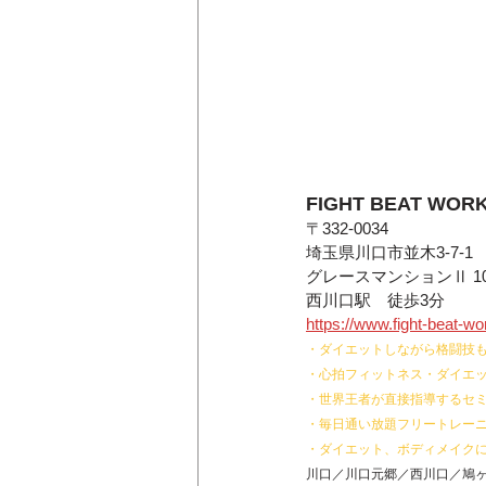
FIGHT BEAT WOR
〒332-0034
埼玉県川口市並木3-7-1
グレースマンションⅡ 10
西川口駅　徒歩3分
https://www.fight-beat-w
・ダイエットしながら格闘技
・心拍フィットネス・ダイエ
・世界王者が直接指導するセ
・毎日通い放題フリートレー
・ダイエット、ボディメイクに
川口／川口元郷／西川口／鳩