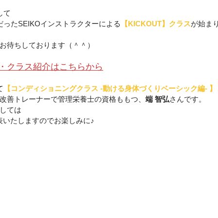
して
ったSEIKOインストラクターによる
【KICKOUT】クラス
が始ま
お待ちしております（＾＾）
・クラス紹介はこちらから
て
【コンディショニングクラス -動ける身体づくりベーシック編- 】
改善トレーナーで管理栄養士の資格ももつ、
端 智弘
さんです。
しては
発表いたしますのでお楽しみに♪