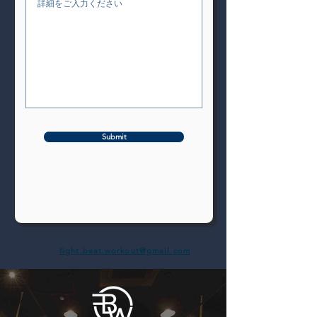
Submit
fight.beat.workout@gmail.com