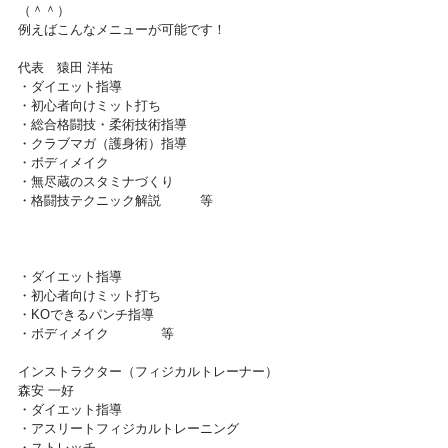
（＾＾）
例えばこんなメニューが可能です！
代表　猿田 洋祐
・ダイエット指導
​・初心者向けミット打ち
​・総合格闘技・柔術技術指導
​・クラブマガ（護身術）指導
​・ボディメイク
​・無尽蔵のスタミナづくり
​・格闘技テクニック解説　　　等
インストラクター（現役修斗ストロー級世界王
者）新井 丈
・ダイエット指導
・初心者向けミット打ち
・KOできるパンチ指導
・ボディメイク　　　　等
インストラクター（フィジカルトレーナー）　
森安 一好
・ダイエット指導
・アスリートフィジカルトレーニング
・ストレッチ