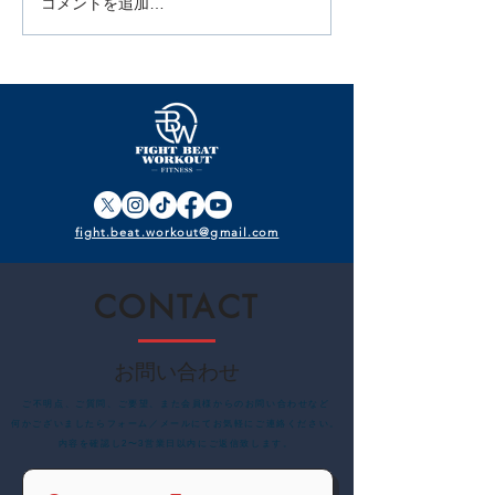
コメントを追加…
5月スケジュール公開｜猿
【4月スケジュ
田洋祐復帰戦PV＆体力測
新しい自分へ！
定会開催！今月も“成果を
ス＆BBQ親睦
見える化”
せ
fight.beat.workout@gmail.com
CONTACT
お問い合わせ
​ご不明点、ご質問、ご要望、また会員様からのお問い合わせなど
何かございましたらフォーム／メールにてお気軽にご連絡ください。
内容を確認し2〜3営業日以内にご返信致します。