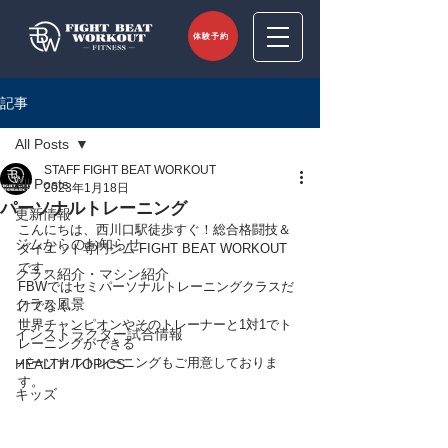
体験予約
記事
All Posts
STAFF FIGHT BEAT WORKOUT
All Posts
2023年1月18日
パーソナルトレーニング
更新情報
こんにちは、西川口駅徒歩すぐ！総合格闘技＆
ジムからのお知らせ
ダイエット専門ジム FIGHT BEAT WORKOUT 
です。
クラス紹介・マシン紹介
FBWではセミパーソナルトレーニングクラスだ
クラス風景
けでなく
世界チャンピオンやそのトレーナーと1対1でト
インストラクター試合情報
レーニングができる
パーソナルトレーニングもご用意しておりま
HEALTH TOPICS
す。
キッズ