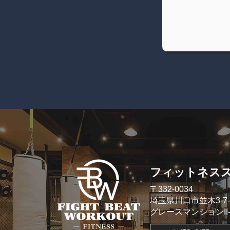
​フィットネス
​〒332-0034
埼玉県川口市並木3-7-
​グレースマンションII- 