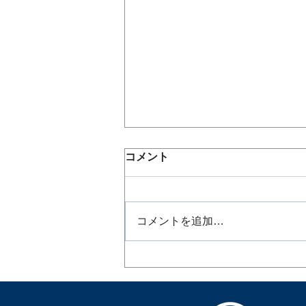
コメント
コメントを追加…
7月スケジュール公開｜日頃
の練習の成果を実感！＜チャ
レンジ＞する7月