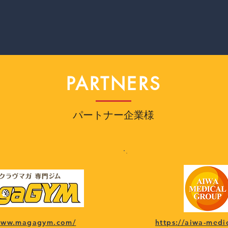
PARTNERS
パートナー企業様
/www.magagym.com/
https://aiwa-medi