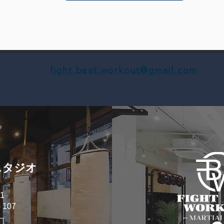
fight.beat.workout@gmail.com
スタジオ
1
107