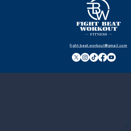
fight.beat.workout@gmail.com
​