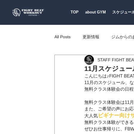
TOP
about GYM
スケジュー
All Posts
更新情報
ジムからの
STAFF FIGHT BE
HEALTH TOPICS
キッズ
11月スケジュ
こんにちは♪FIGHT BEA
11月のスケジュール、
無料クラス体験会の日程
無料クラス体験会は11月
また、ご希望の声にお応
ビギナー向けサ
大人気
無料クラス体験ができる
ぜひお仕事帰りに、FB