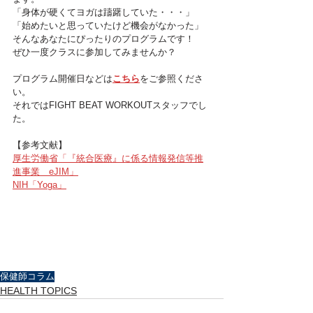
「身体が硬くてヨガは躊躇していた・・・」
「始めたいと思っていたけど機会がなかった」
そんなあなたにぴったりのプログラムです！
ぜひ一度クラスに参加してみませんか？
プログラム開催日などは
こちら
をご参照くださ
い。
それではFIGHT BEAT WORKOUTスタッフでし
た。
【参考文献】
厚生労働省「『統合医療』に係る情報発信等推
進事業　eJIM」
NIH「Yoga」
保健師コラム
HEALTH TOPICS