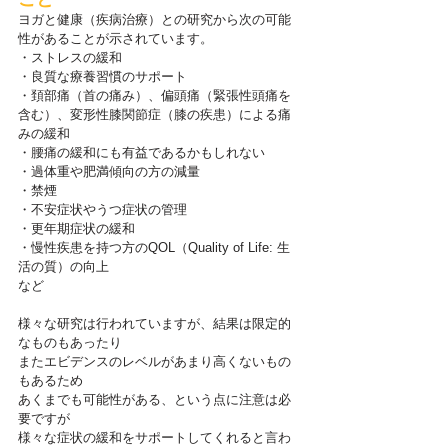
ヨガと健康（疾病治療）との研究から次の可能
性があることが示されています。
・ストレスの緩和
・良質な療養習慣のサポート
・頚部痛（首の痛み）、偏頭痛（緊張性頭痛を
含む）、変形性膝関節症（膝の疾患）による痛
みの緩和
・腰痛の緩和にも有益であるかもしれない
・過体重や肥満傾向の方の減量
・禁煙
・不安症状やうつ症状の管理
・更年期症状の緩和
・慢性疾患を持つ方のQOL（Quality of Life: 生
活の質）の向上
など
様々な研究は行われていますが、結果は限定的
なものもあったり
またエビデンスのレベルがあまり高くないもの
もあるため
あくまでも可能性がある、という点に注意は必
要ですが
様々な症状の緩和をサポートしてくれると言わ