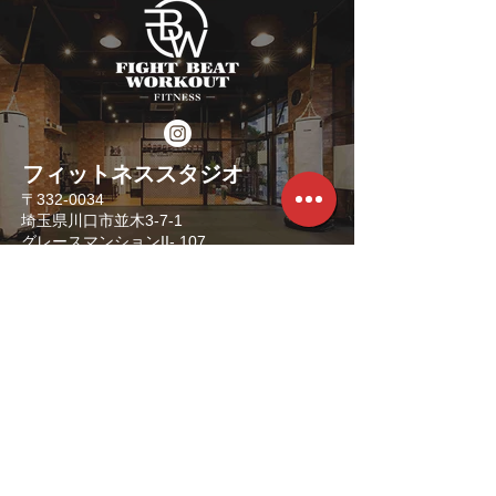
​フィットネススタジオ
​〒332-0034
埼玉県川口市並木3-7-1
​グレースマンションII- 107
WEB SITE