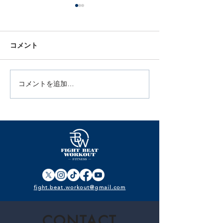
コメント
3月15日は世界
コメントを追加…
【運動基礎知識①】運動
はどんな良いことがあ
る？
fight.beat.workout@gmail.com
CONTACT