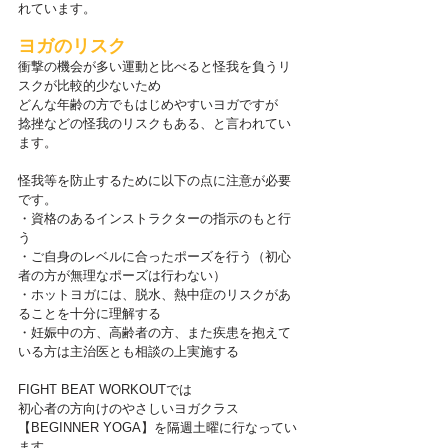
れています。
ヨガのリスク
衝撃の機会が多い運動と比べると怪我を負うリ
スクが比較的少ないため
どんな年齢の方でもはじめやすいヨガですが
捻挫などの怪我のリスクもある、と言われてい
ます。
怪我等を防止するために以下の点に注意が必要
です。
・資格のあるインストラクターの指示のもと行
う
・ご自身のレベルに合ったポーズを行う（初心
者の方が無理なポーズは行わない）
・ホットヨガには、脱水、熱中症のリスクがあ
ることを十分に理解する
・妊娠中の方、高齢者の方、また疾患を抱えて
いる方は主治医とも相談の上実施する
FIGHT BEAT WORKOUTでは
初心者の方向けのやさしいヨガクラス
【BEGINNER YOGA】を隔週土曜に行なってい
ます。