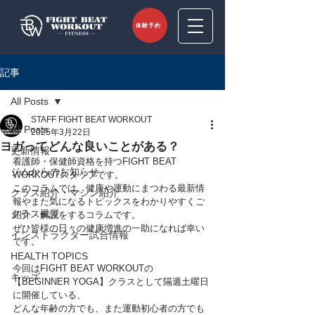
体験予約
記事
All Posts
STAFF FIGHT BEAT WORKOUT
All Posts
2025年3月22日
ヨガってどんな良いことがある？
更新情報
看護師・保健師資格を持つFIGHT BEAT 
ジムからのお知らせ
WORKOUTスタッフです。
このコラムでは、健康や運動にまつわる最新情
クラス紹介・マシン紹介
報やまた気になるトピックスをわかりやすくご
クラス風景
紹介・解説をするコラムです。
ぜひ皆様の日々の健康増進の一助になれば幸い
インストラクター試合情報
です。
HEALTH TOPICS
今回はFIGHT BEAT WORKOUTの
キッズ
【BEGINNER YOGA】クラスとして隔週土曜日
に開催している、
どんな年齢の方でも、また運動初心者の方でも