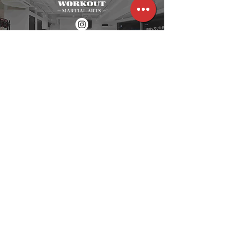
格闘技スタジオ
​〒332-0034
埼玉県川口市並木2-26-3
​第5福原ビル 201
WEB SITE