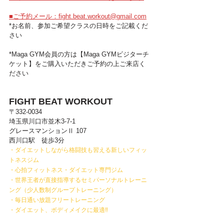
■ご予約メール：fight.beat.workout@gmail.com
*お名前、参加ご希望クラスの日時をご記載くだ
さい
*Maga GYM会員の方は【Maga GYMビジターチ
ケット】をご購入いただきご予約の上ご来店く
ださい
FIGHT BEAT WORKOUT
〒332-0034
埼玉県川口市並木3-7-1
グレースマンションⅡ 107​
西川口駅　徒歩3分
・ダイエットしながら格闘技も習える新しいフィッ
トネスジム
・心拍フィットネス・ダイエット専門ジム
・世界王者が直接指導するセミパーソナルトレーニ
ング（少人数制グループトレーニング）
・毎日通い放題フリートレーニング
・ダイエット、ボディメイクに最適‼