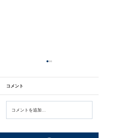
⚠️重要⚠️6月3日(水)10時〜
14時台風による臨時休館
のお知らせ
コメント
平素よりFIGHT BEAT
WORKOUTをご愛顧いただ
き、誠にありがとうございま
す。 本日6月3日(水)、台風6
コメントを追加…
5月スケジュー
号が関東地方に接近するとの
田洋祐復帰戦P
予報が出ております。 それに
定会開催！今月
伴い、会員の皆様およびイン
見える化”