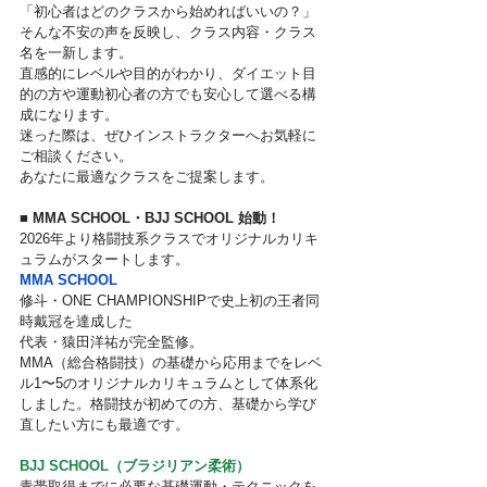
「初心者はどのクラスから始めればいいの？」
そんな不安の声を反映し、クラス内容・クラス
名を一新します。
直感的にレベルや目的がわかり、ダイエット目
的の方や運動初心者の方でも安心して選べる構
成になります。
迷った際は、ぜひインストラクターへお気軽に
ご相談ください。
あなたに最適なクラスをご提案します。
■ MMA SCHOOL・BJJ SCHOOL 始動！
2026年より格闘技系クラスでオリジナルカリキ
ュラムがスタートします。
MMA SCHOOL
修斗・ONE CHAMPIONSHIPで史上初の王者同
時戴冠を達成した
代表・猿田洋祐が完全監修。
MMA（総合格闘技）の基礎から応用までをレベ
ル1〜5のオリジナルカリキュラムとして体系化
しました。格闘技が初めての方、基礎から学び
直したい方にも最適です。
BJJ SCHOOL（ブラジリアン柔術）
青帯取得までに必要な基礎運動・テクニックを