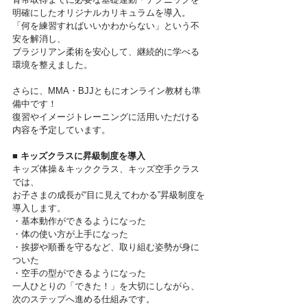
明確にしたオリジナルカリキュラムを導入。
「何を練習すればいいかわからない」という不
安を解消し、
ブラジリアン柔術を安心して、継続的に学べる
環境を整えました。
さらに、MMA・BJJともにオンライン教材も準
備中です！
復習やイメージトレーニングに活用いただける
内容を予定しています。
■ キッズクラスに昇級制度を導入
キッズ体操＆キッククラス、キッズ空手クラス
では、
お子さまの成長が“目に見えてわかる”昇級制度を
導入します。
・基本動作ができるようになった
・体の使い方が上手になった
・挨拶や順番を守るなど、取り組む姿勢が身に
ついた
・空手の型ができるようになった
一人ひとりの「できた！」を大切にしながら、
次のステップへ進める仕組みです。