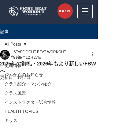
体験予約
記事
All Posts
STAFF FIGHT BEAT WORKOUT
All Posts
2025年12月27日
2025年の御礼・2026年もより新しいFBW
更新情報
へ
ジムからのお知らせ
更新日：
1月7日
クラス紹介・マシン紹介
クラス風景
インストラクター試合情報
HEALTH TOPICS
キッズ