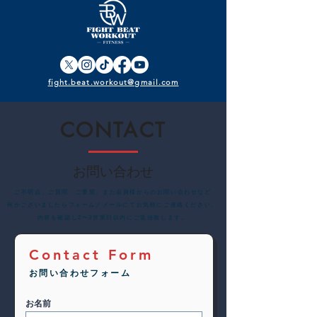
ストラクターの安全を最優先
に考慮し、 本日10:00〜14:00
の間、両スタジオを臨時休館
とさせていただきます。 つき
ましては、当該時間帯のクラ
fight.beat.workout@gmail.com
スを休講とさせていただきま
す。急なお知らせとなり大変
ご迷惑を
CONTACT
お問い合わせ
​ご不明点、ご質問、ご要望、また会員様からのお問い合わせなど
何かございましたらフォーム／メールにてお気軽にご連絡ください。
内容を確認し2〜3営業日以内にご返信致します。
Contact Form
お問い合わせフォーム
お名前