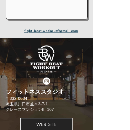
fight.beat.workout@gmail.com
​フィットネススタジオ
​〒332-0034
埼玉県川口市並木3-7-1
​グレースマンションII- 107
WEB SITE