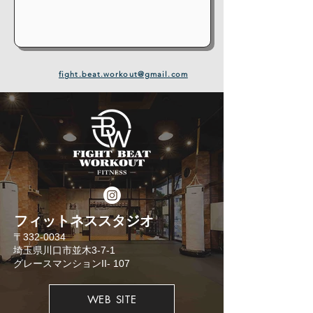
fight.beat.workout@gmail.com
​フィットネススタジオ
​〒332-0034
埼玉県川口市並木3-7-1
​グレースマンションII- 107
WEB SITE