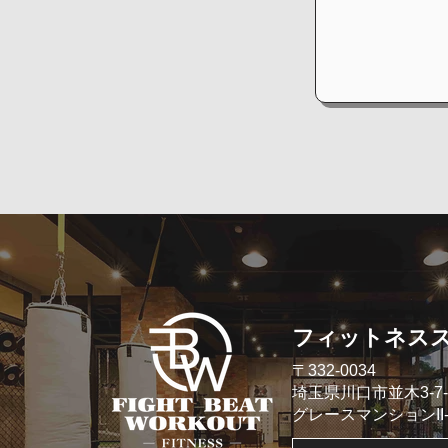
​フィットネス
​〒332-0034
埼玉県川口市並木3-7-
​グレースマンションII- 