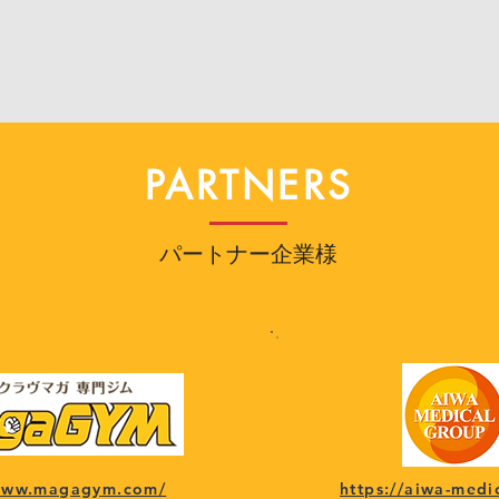
PARTNERS
パートナー企業様
/www.magagym.com/
https://aiwa-medi