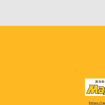
https:/