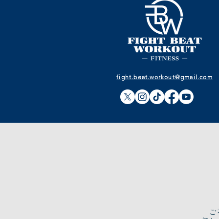
fight.beat.workout@gmail.com
​