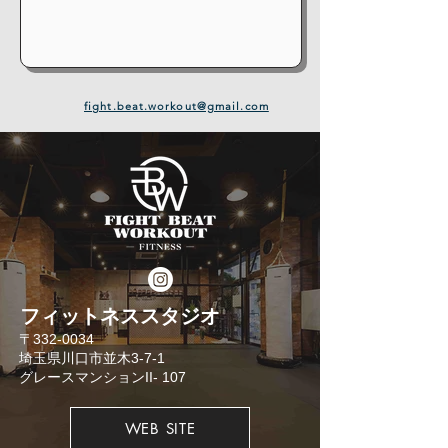
fight.beat.workout@gmail.com
​フィットネススタジオ
​〒332-0034
埼玉県川口市並木3-7-1
​グレースマンションII- 107
WEB SITE