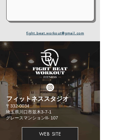
fight.beat.workout@gmail.com
​フィットネススタジオ
​〒332-0034
埼玉県川口市並木3-7-1
​グレースマンションII- 107
WEB SITE