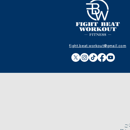
fight.beat.workout@gmail.com
​