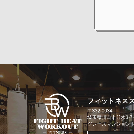
​フィットネス
​〒332-0034
埼玉県川口市並木3-7-
​グレースマンションII- 