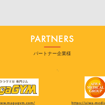
PARTNERS
パートナー企業様
/www.magagym.com/
https://aiwa-medi