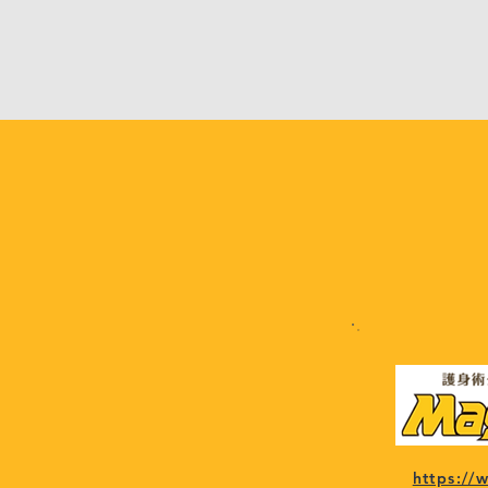
https:/