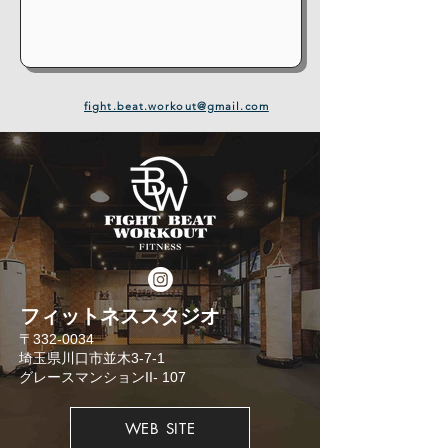
fight.beat.workout@gmail.com
​フィットネススタジオ
​〒332-0034
埼玉県川口市並木3-7-1
​グレースマンションII- 107
WEB SITE