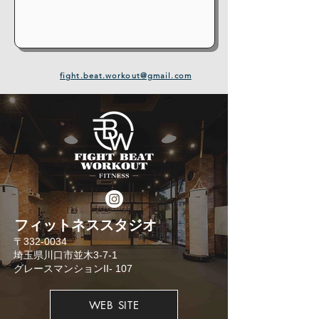
fight.beat.workout@gmail.com
​フィットネススタジオ
​〒332-0034
埼玉県川口市並木3-7-1
​グレースマンションII- 107
WEB SITE