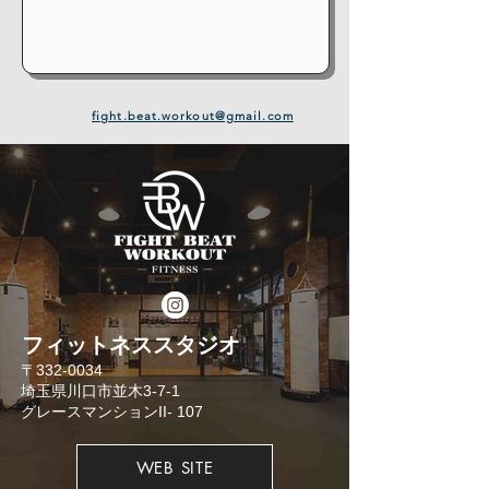
fight.beat.workout@gmail.com
​フィットネススタジオ
​〒332-0034
埼玉県川口市並木3-7-1
​グレースマンションII- 107
WEB SITE