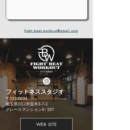
fight.beat.workout@gmail.com
​フィットネススタジオ
​〒332-0034
埼玉県川口市並木3-7-1
​グレースマンションII- 107
WEB SITE