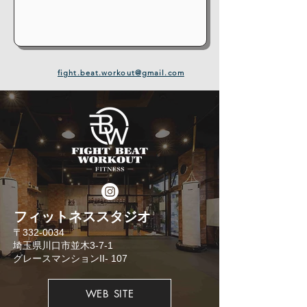
fight.beat.workout@gmail.com
​フィットネススタジオ
​〒332-0034
埼玉県川口市並木3-7-1
​グレースマンションII- 107
WEB SITE