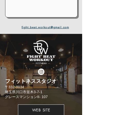
fight.beat.workout@gmail.com
​フィットネススタジオ
​〒332-0034
埼玉県川口市並木3-7-1
​グレースマンションII- 107
WEB SITE