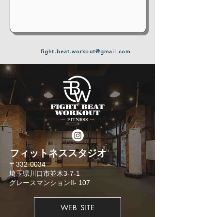
fight.beat.workout@gmail.com
​フィットネススタジオ
​〒332-0034
埼玉県川口市並木3-7-1
​グレースマンションII- 107
WEB SITE