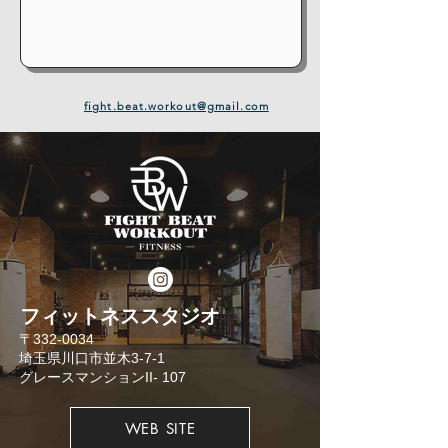
fight.beat.workout@gmail.com
​フィットネススタジオ
​〒332-0034
埼玉県川口市並木3-7-1
​グレースマンションII- 107
WEB SITE