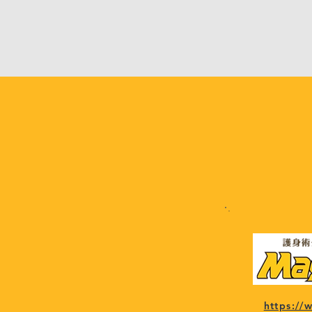
https:/