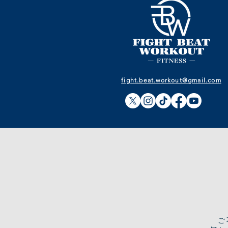
fight.beat.workout@gmail.com
​