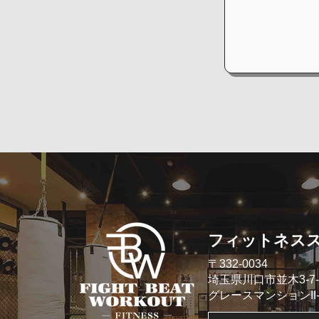
​フィットネス
​〒332-0034
埼玉県川口市並木3-7-
​グレースマンションII- 