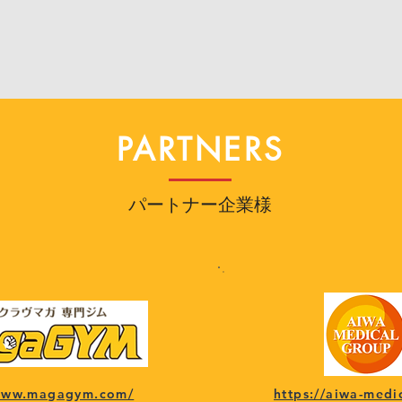
PARTNERS
パートナー企業様
/www.magagym.com/
https://aiwa-medi