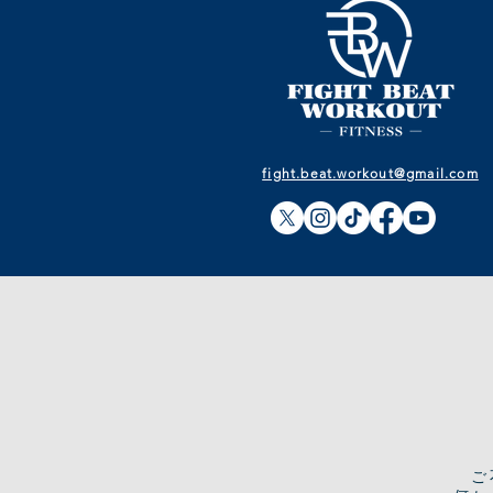
fight.beat.workout@gmail.com
​