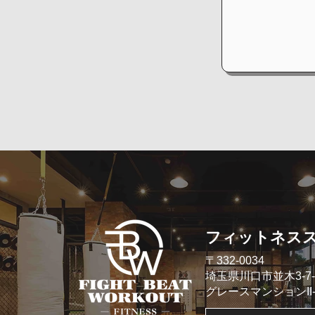
​フィットネス
​〒332-0034
埼玉県川口市並木3-7-
​グレースマンションII- 