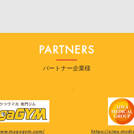
PARTNERS
パートナー企業様
/www.magagym.com/
https://aiwa-medi