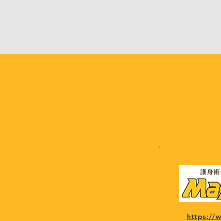
https:/