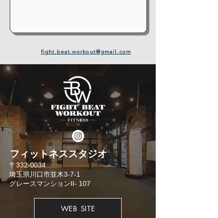
fight.beat.workout@gmail.com
​フィットネススタジオ
​〒332-0034
埼玉県川口市並木3-7-1
​グレースマンションII- 107
WEB SITE