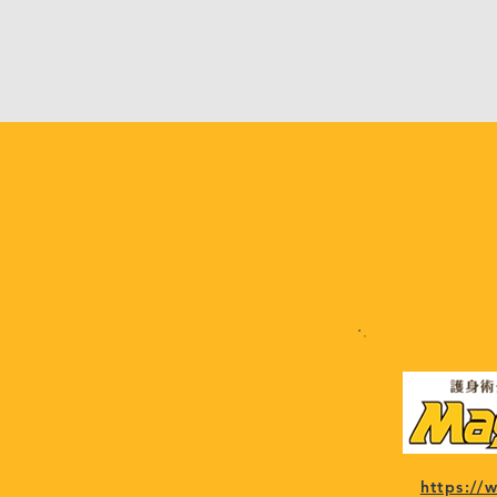
https:/