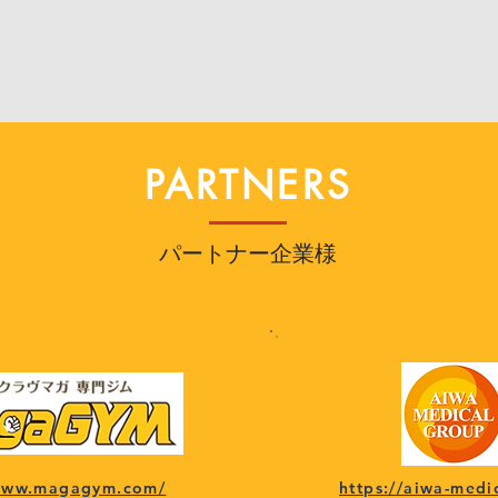
PARTNERS
パートナー企業様
/www.magagym.com/
https://aiwa-medi