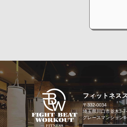
​フィットネス
​〒332-0034
埼玉県川口市並木3-7-
​グレースマンションII- 