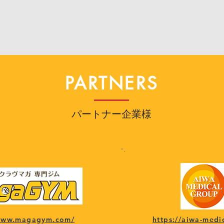
PARTNERS
パートナー企業様
/www.magagym.com/
https://aiwa-medi