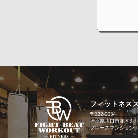
​フィットネス
​〒332-0034
埼玉県川口市並木3-7-
​グレースマンションII- 