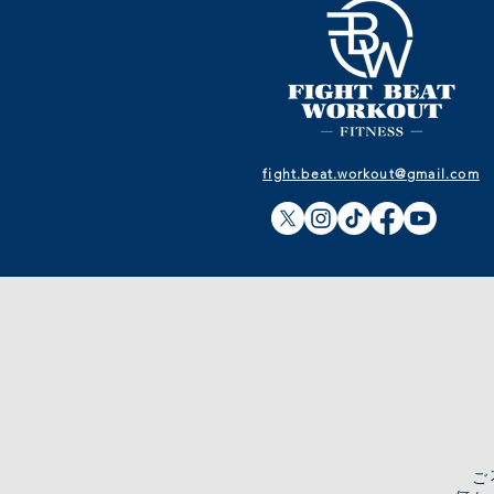
fight.beat.workout@gmail.com
​