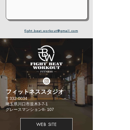
fight.beat.workout@gmail.com
​フィットネススタジオ
​〒332-0034
埼玉県川口市並木3-7-1
​グレースマンションII- 107
WEB SITE