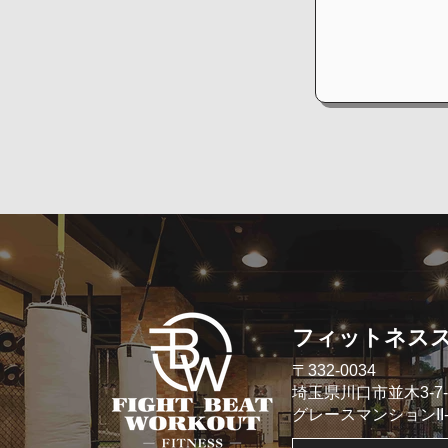
​フィットネス
​〒332-0034
埼玉県川口市並木3-7-
​グレースマンションII- 