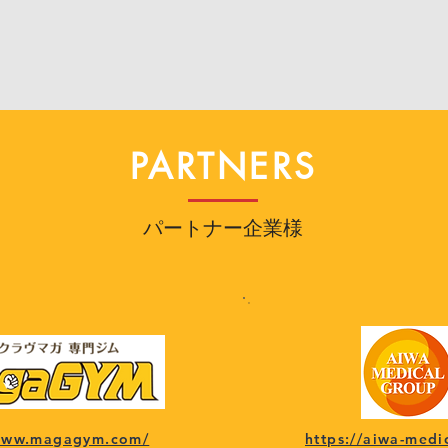
PARTNERS
パートナー企業様
/www.magagym.com/
https://aiwa-medi