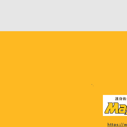
https:/