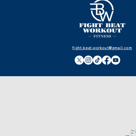
fight.beat.workout@gmail.com
​