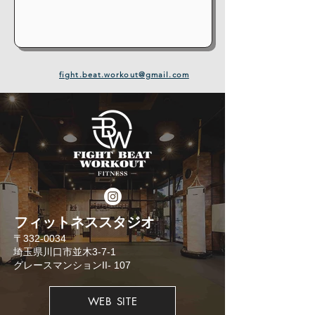
fight.beat.workout@gmail.com
​フィットネススタジオ
​〒332-0034
埼玉県川口市並木3-7-1
​グレースマンションII- 107
WEB SITE