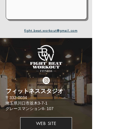
fight.beat.workout@gmail.com
​フィットネススタジオ
​〒332-0034
埼玉県川口市並木3-7-1
​グレースマンションII- 107
WEB SITE