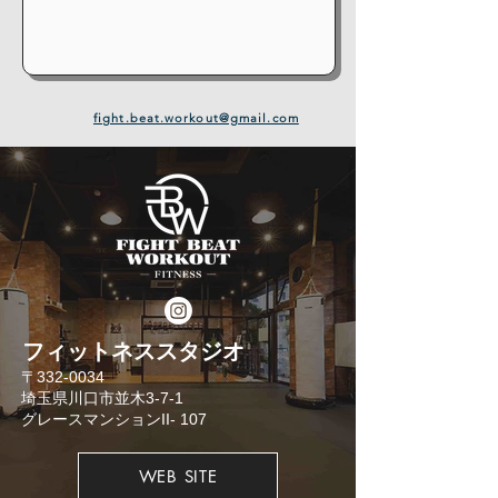
fight.beat.workout@gmail.com
​フィットネススタジオ
​〒332-0034
埼玉県川口市並木3-7-1
​グレースマンションII- 107
WEB SITE