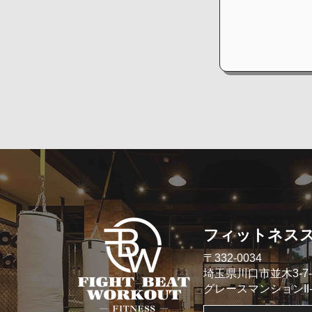
​フィットネス
​〒332-0034
埼玉県川口市並木3-7-
​グレースマンションII- 