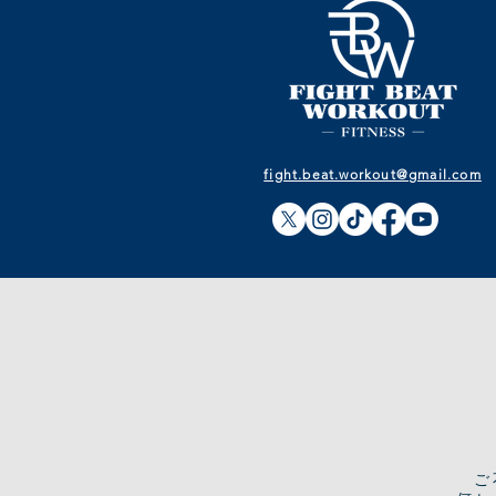
fight.beat.workout@gmail.com
​