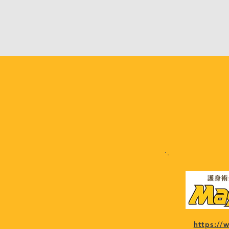
https:/