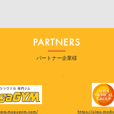
PARTNERS
パートナー企業様
/www.magagym.com/
https://aiwa-medi