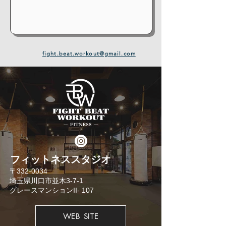
fight.beat.workout@gmail.com
​フィットネススタジオ
​〒332-0034
埼玉県川口市並木3-7-1
​グレースマンションII- 107
WEB SITE