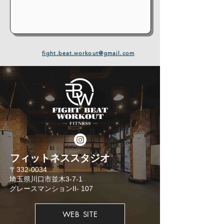
fight.beat.workout@gmail.com
​フィットネススタジオ
​〒332-0034
埼玉県川口市並木3-7-1
​グレースマンションII- 107
WEB SITE