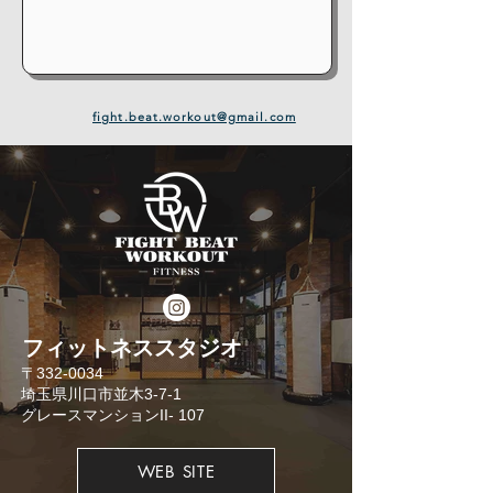
fight.beat.workout@gmail.com
​フィットネススタジオ
​〒332-0034
埼玉県川口市並木3-7-1
​グレースマンションII- 107
WEB SITE