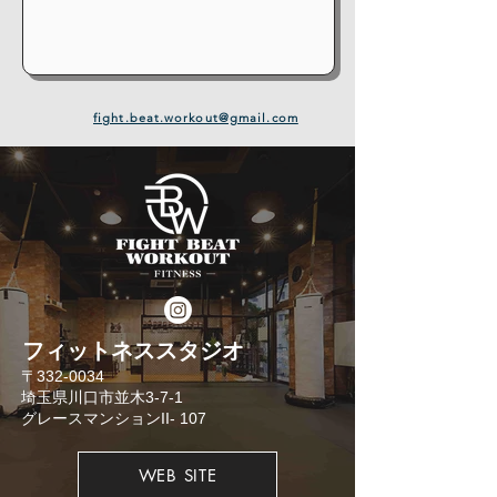
fight.beat.workout@gmail.com
​フィットネススタジオ
​〒332-0034
埼玉県川口市並木3-7-1
​グレースマンションII- 107
WEB SITE