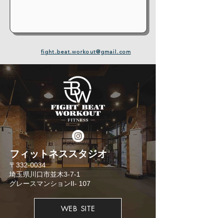
fight.beat.workout@gmail.com
​フィットネススタジオ
​〒332-0034
埼玉県川口市並木3-7-1
​グレースマンションII- 107
WEB SITE