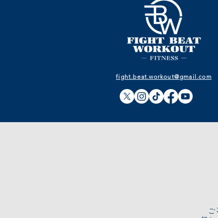
fight.beat.workout@gmail.com
​