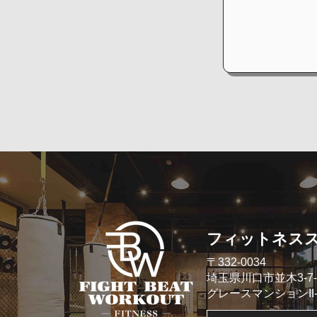
​フィットネス
​〒332-0034
埼玉県川口市並木3-7-
​グレースマンションII- 