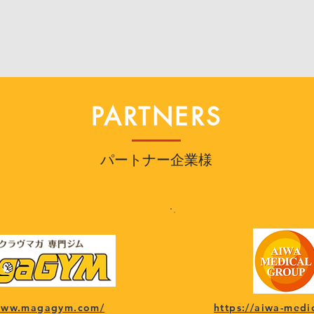
PARTNERS
パートナー企業様
/www.magagym.com/
https://aiwa-medi