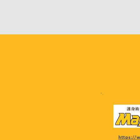
https:/