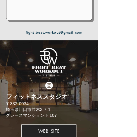
fight.beat.workout@gmail.com
​フィットネススタジオ
​〒332-0034
埼玉県川口市並木3-7-1
​グレースマンションII- 107
WEB SITE