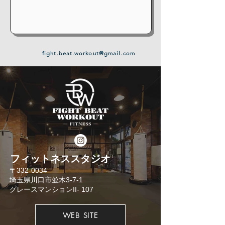
fight.beat.workout@gmail.com
​フィットネススタジオ
​〒332-0034
埼玉県川口市並木3-7-1
​グレースマンションII- 107
WEB SITE