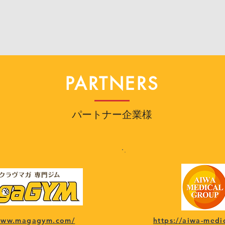
PARTNERS
パートナー企業様
/www.magagym.com/
https://aiwa-medi