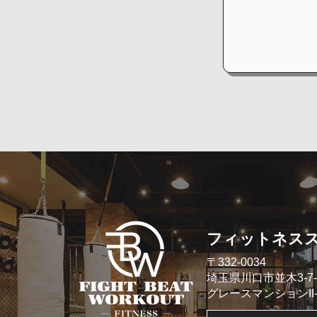
​フィットネス
​〒332-0034
埼玉県川口市並木3-7-
​グレースマンションII- 