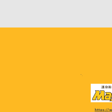
https:/