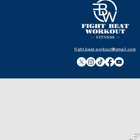
fight.beat.workout@gmail.com
​