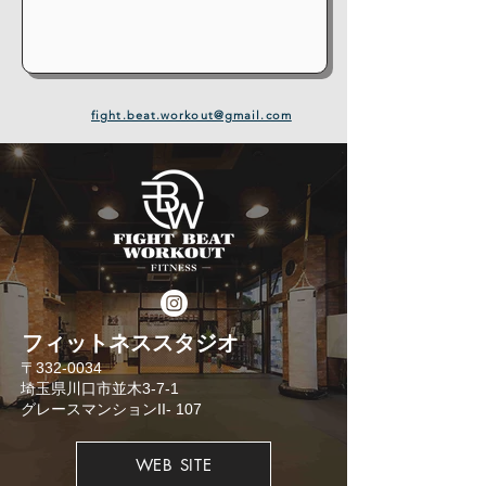
fight.beat.workout@gmail.com
​フィットネススタジオ
​〒332-0034
埼玉県川口市並木3-7-1
​グレースマンションII- 107
WEB SITE