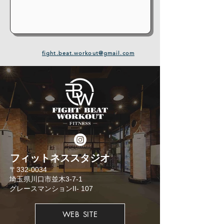
fight.beat.workout@gmail.com
​フィットネススタジオ
​〒332-0034
埼玉県川口市並木3-7-1
​グレースマンションII- 107
WEB SITE