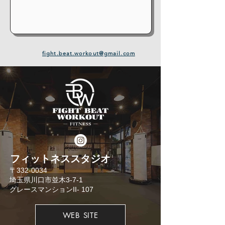
fight.beat.workout@gmail.com
​フィットネススタジオ
​〒332-0034
埼玉県川口市並木3-7-1
​グレースマンションII- 107
WEB SITE