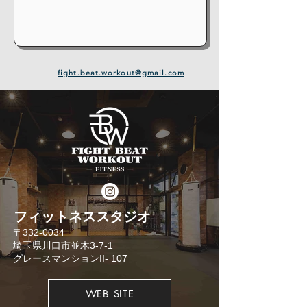
fight.beat.workout@gmail.com
​フィットネススタジオ
​〒332-0034
埼玉県川口市並木3-7-1
​グレースマンションII- 107
WEB SITE