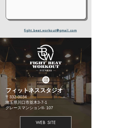
fight.beat.workout@gmail.com
​フィットネススタジオ
​〒332-0034
埼玉県川口市並木3-7-1
​グレースマンションII- 107
WEB SITE