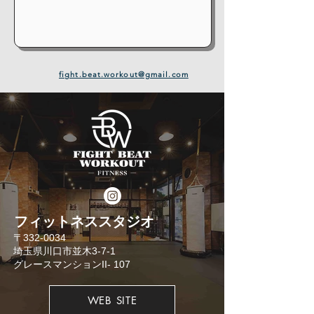
fight.beat.workout@gmail.com
​フィットネススタジオ
​〒332-0034
埼玉県川口市並木3-7-1
​グレースマンションII- 107
WEB SITE