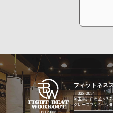
​フィットネス
​〒332-0034
埼玉県川口市並木3-7-
​グレースマンションII- 