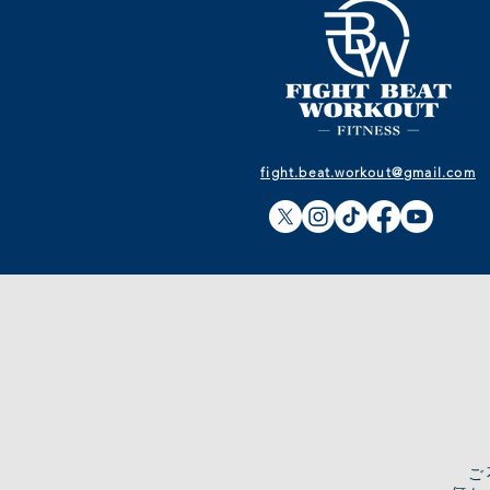
fight.beat.workout@gmail.com
​