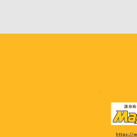
https:/