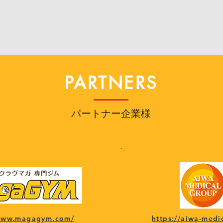
PARTNERS
パートナー企業様
/www.magagym.com/
https://aiwa-medi