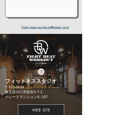
fight.beat.workout@gmail.com
​フィットネススタジオ
​〒332-0034
埼玉県川口市並木3-7-1
​グレースマンションII- 107
WEB SITE