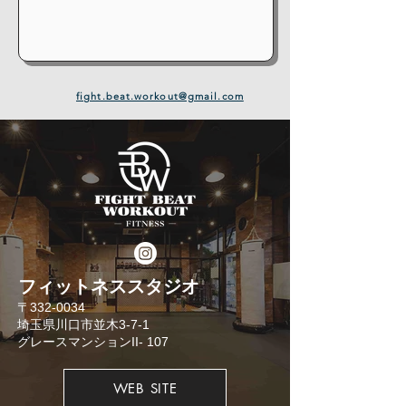
fight.beat.workout@gmail.com
​フィットネススタジオ
​〒332-0034
埼玉県川口市並木3-7-1
​グレースマンションII- 107
WEB SITE